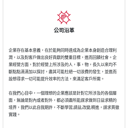
金屬積層成型
工具機
KBM的好處
醫療與牙科
公司沿革
模具製造
企業存在基本意義，在於能夠同時達成為企業本身創造合理利
加工廠
潤，以及對客戶做出良好貢獻的雙重目標，進而回饋社會。企
業經營方面，對於經營上所涉及的人，事，物，長久以來均不
所有行業
斷點點滴滴加以探討，盡其可能杜絕一切浪費的發生，並進而
設想尋求一切可能提升效率的方法，來滿足客戶所需。
在我們心目中，一個理想的企業應該是針對它所涉及的各個層
面，無論是對內或者對外，都必須盡所能謀求做到日益求精的
境界，我們以此自我期許，不斷學習,請益,改變,精進，謀求貫徹
實踐。