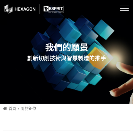
ESPRIT 簡介
概述
車床
SwissTurn 走心車銑
行業區分
航太
教育培訓
車床模組
國內機械展會
高速擺線車削
2.5軸
MillTurn 走刀車銑
C+Y+B+五軸曲面
汽車與運輸
合作夥伴
鉅偉公司培訓
銑床模組
國內成功案例分享
我們的願景
高速擺線銑削
4軸
C+Y+B+五軸曲面
消費產品
教育訓練
學術與職訓單位
車銑複合(SWISS 走心)
創新切削技術與智慧製造的推手
原廠成功案例分享
銑床2-5軸
3軸
國防與軍事
工業4.0
車銑複合(MILL TURN 走刀)
政府職訓課程公告
5軸
走刀車銑複合
電子產品
ESPRIT 環境設定
ESPRIT CAM 遠距直播公告
走心車銑複合
能源與電力
首頁
關於鉅偉
線切割2-6軸
工程機械
機上量測
工業機械