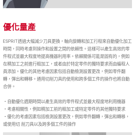
優化量產
ESPRIT透過大幅減少刀具更換，軸向旋轉和加工行程來自動優化加工
時間，同時考慮到操作和設置之間的依賴性。這樣可以產生高效的零
件程式並最大程度地提高機器利用率。依賴關係可能是固有的，例如
在精加工之前進行粗加工，或者由於特定零件的獨特要求而由編程人
員添加。優化的其他考慮因素包括自動檢測設置更改，例如零件翻
轉，彈出和轉移。通用切削刀具的使用和跨多個工件的操作也將自動
合併。
・自動優化週期時間以產生高效的零件程式並最大程度地利用機器
・考慮相關性，例如精加工前的粗加工或特定零件的其他獨特要求
・優化的考慮因素包括檢測設置更改，例如零件翻轉，彈出和轉移，
或使用切 削刀具以及跨多個工件的操作