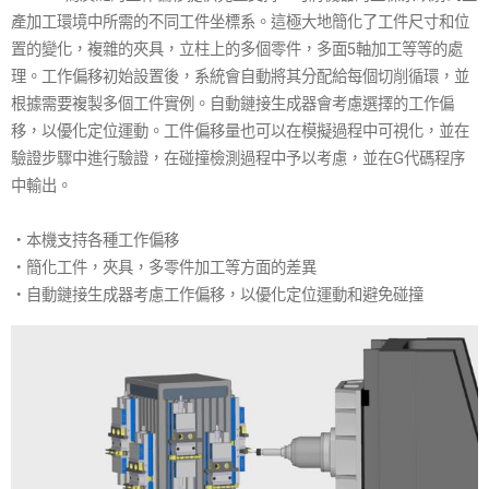
產加工環境中所需的不同工件坐標系。這極大地簡化了工件尺寸和位
置的變化，複雜的夾具，立柱上的多個零件，多面5軸加工等等的處
理。工作偏移初始設置後，系統會自動將其分配給每個切削循環，並
根據需要複製多個工件實例。自動鏈接生成器會考慮選擇的工作偏
移，以優化定位運動。工件偏移量也可以在模擬過程中可視化，並在
驗證步驟中進行驗證，在碰撞檢測過程中予以考慮，並在G代碼程序
中輸出。
・本機支持各種工作偏移
・簡化工件，夾具，多零件加工等方面的差異
・自動鏈接生成器考慮工作偏移，以優化定位運動和避免碰撞