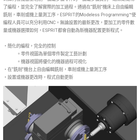
了編程，並完全了解實際的加工過程。通過在“銑削”機床上自由編輯
銑削，車削或機上量測工序，ESPRIT的Modeless Programming™使
編程人員可以充分利用CNC。無論設置的最新更改，要加工的零件數
量或機器選擇如何，ESPRIT都會自動為新機器配置更新程式。
・簡化的編程，完全的控制
。零件視圖為單個零件製定工藝計劃
。機器視圖將優化的機器過程可視化
・在“銑削”機台上自由編輯銑削，車削或機上量測工序
・設置或機器更改時，程式自動更新