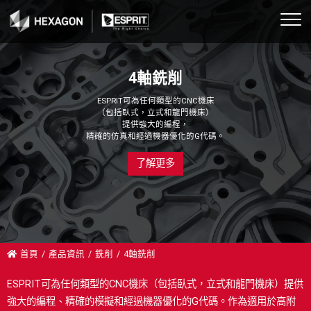
ESPRIT 簡介
概述
車床
SwissTurn 走心車銑
行業區分
航太
教育培訓
車床模組
國內機械展會
4軸銑削
高速擺線車削
2.5軸
MillTurn 走刀車銑
C+Y+B+五軸曲面
汽車與運輸
合作夥伴
鉅偉公司培訓
銑床模組
國內成功案例分享
ESPRIT可為任何類型的CNC機床
（包括臥式，立式和龍門機床）
高速擺線銑削
4軸
C+Y+B+五軸曲面
消費產品
教育訓練
學術與職訓單位
車銑複合(SWISS 走心)
提供強大的編程，
精確的仿真和經過機器優化的G代碼。
原廠成功案例分享
銑床2-5軸
3軸
國防與軍事
工業4.0
車銑複合(MILL TURN 走刀)
了解更多
政府職訓課程公告
5軸
走刀車銑複合
電子產品
ESPRIT 環境設定
ESPRIT CAM 遠距直播公告
走心車銑複合
能源與電力
首頁
產品資訊
銑削
4軸銑削
線切割2-6軸
工程機械
ESPRIT可為任何類型的CNC機床（包括臥式，立式和龍門機床）提供
機上量測
工業機械
強大的編程、精確的模擬和經過機器優化的G代碼。作為適用於高附