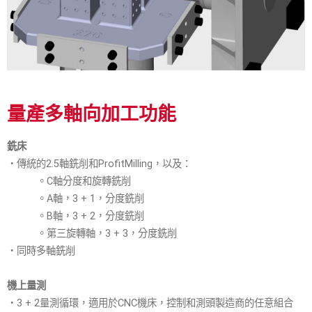
量產多軸向加工功能
銑床
・傳統的2.5軸銑削和ProfitMilling，以及：
。C軸分度和旋轉銑削
。A軸，3 + 1，分度銑削
。B軸，3 + 2，分度銑削
。第三旋轉軸，3 + 3，分度銑削
・同時多軸銑削
機上量測
・3 + 2量測循環，適用於CNC機床，控制和測頭製造商的任意組合