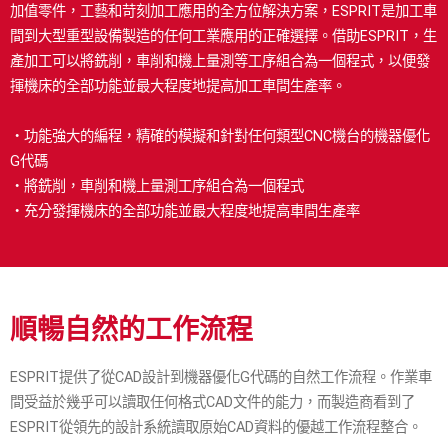
加值零件，工藝和苛刻加工應用的全方位解決方案，ESPRIT是加工車
金屬積層成型
工具機
間到大型重型設備製造的任何工業應用的正確選擇。借助ESPRIT，生
產加工可以將銑削，車削和機上量測等工序組合為一個程式，以便發
揮機床的全部功能並最大程度地提高加工車間生產率。
KBM的好處
醫療與牙科
・功能強大的編程，精確的模擬和針對任何類型CNC機台的機器優化
模具製造
G代碼
・將銑削，車削和機上量測工序組合為一個程式
加工廠
・充分發揮機床的全部功能並最大程度地提高車間生產率
所有行業
順暢自然的工作流程
ESPRIT提供了從CAD設計到機器優化G代碼的自然工作流程。作業車
間受益於幾乎可以讀取任何格式CAD文件的能力，而製造商看到了
ESPRIT從領先的設計系統讀取原始CAD資料的優越工作流程整合。