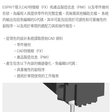
ESPRIT導入CAD特徵樹（FX）和產品製造信息（PMI）以及零件幾何
形狀，為編程人員提供零件的完整定義，而無需其他輔助文檔。 系統
的輸出包括免編輯的G代碼，其中可能包括用於可讀性和可重複性的
副程序，以及用於車間的選配刀具和操作報告。
・從領先的設計系統讀取原始CAD 資料
。零件幾何
。CAD特徵樹（FX）
。產品製造信息（PMI）
・產生包含以下內容的機器優化、免編輯G代碼：
。具重複性的副程序
。適用於車間使用的工作報表