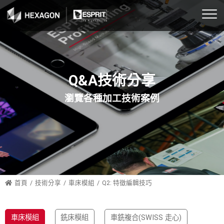
ESPRIT 簡介
概述
車床
SwissTurn 走心車銑
行業區分
航太
教育培訓
車床模組
國內機械展會
高速擺線車削
2.5軸
MillTurn 走刀車銑
C+Y+B+五軸曲面
汽車與運輸
合作夥伴
鉅偉公司培訓
銑床模組
國內成功案例分享
Q&A技術分享
高速擺線銑削
4軸
C+Y+B+五軸曲面
消費產品
教育訓練
學術與職訓單位
車銑複合(SWISS 走心)
瀏覽各種加工技術案例
原廠成功案例分享
銑床2-5軸
3軸
國防與軍事
工業4.0
車銑複合(MILL TURN 走刀)
政府職訓課程公告
5軸
走刀車銑複合
電子產品
ESPRIT 環境設定
ESPRIT CAM 遠距直播公告
走心車銑複合
能源與電力
首頁
技術分享
車床模組
Q2: 特徵編輯技巧
線切割2-6軸
工程機械
機上量測
工業機械
車床模組
銑床模組
車銑複合(SWISS 走心)