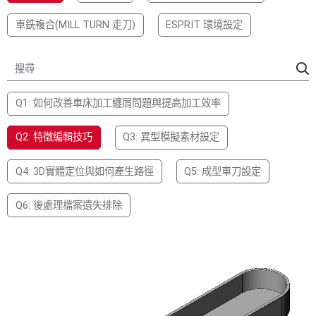
車銑複合(MILL TURN 走刀)
ESPRIT 環境設定
金屬積層成型
工具機
KBM的好處
醫療與牙科
模具製造
Q1: 如何改善車床加工纏屑問題與提高加工效率
加工廠
Q2: 特徵編輯技巧
Q3: 異型模擬素材設定
所有行業
Q4: 3D實體定位與如何產生路徑
Q5: 成型車刀設定
Q6: 後處理檔案遺失排除